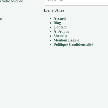
s votre boîte de
Liens Utiles
nt
Accueil
Blog
Contact
À Propos
Sitemap
Mention Légale
P
olitique Confidentialité