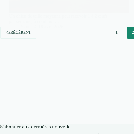
Un chien de taille moyenne peut recevoir 1 à 2 œufs
par semaine, à condition…
Sarah
18 avril 2026
1
PRÉCÉDENT
S'abonner aux dernières nouvelles