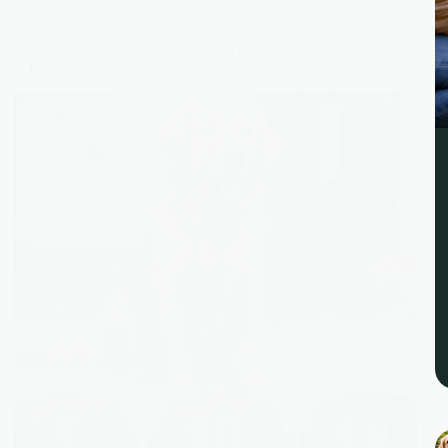
Combien de repas par jour pour un chien selon l’âge
et profil ?