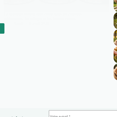
La question revient sans cesse dans les cabinets
vétérinaires, les refuges et les forums canins.…
Sarah
8 avril 2026
2