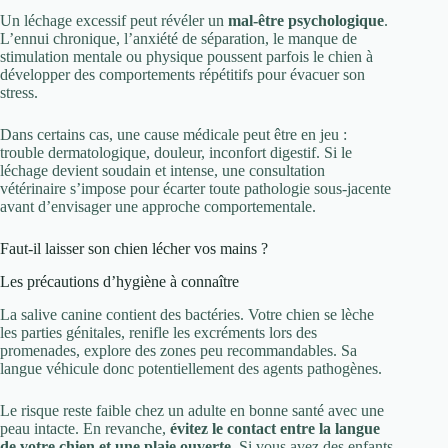
Un léchage excessif peut révéler un
mal-être psychologique
.
L’ennui chronique, l’anxiété de séparation, le manque de
stimulation mentale ou physique poussent parfois le chien à
développer des comportements répétitifs pour évacuer son
stress.
Dans certains cas, une cause médicale peut être en jeu :
trouble dermatologique, douleur, inconfort digestif. Si le
léchage devient soudain et intense, une consultation
vétérinaire s’impose pour écarter toute pathologie sous-jacente
avant d’envisager une approche comportementale.
Faut-il laisser son chien lécher vos mains ?
Les précautions d’hygiène à connaître
La salive canine contient des bactéries. Votre chien se lèche
les parties génitales, renifle les excréments lors des
promenades, explore des zones peu recommandables. Sa
langue véhicule donc potentiellement des agents pathogènes.
Le risque reste faible chez un adulte en bonne santé avec une
peau intacte. En revanche,
évitez le contact entre la langue
de votre chien et une plaie ouverte
. Si vous avez des enfants