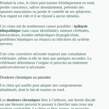
Pendant la crise, le chien peut tourner frénétiquement en rond,
perdre conscience, saliver abondamment, présenter des
spasmes musculaires ou perdre le contrôle de ses sphincters.
Son regard est vide et il ne répond à aucun stimulus.
Ces crises ont de nombreuses causes possibles :
épilepsie
idiopathique
(sans cause identifiable), tumeurs cérébrales,
intoxications, troubles métaboliques (hypoglycémie,
problèmes hépatiques ou rénaux) ou infections du système
nerveux.
Une crise convulsive nécessite toujours une consultation
vétérinaire, même si elle ne dure que quelques secondes. Le
vétérinaire déterminera l’origine et prescrira un traitement
anticonvulsivant si nécessaire.
Douleurs chroniques ou parasites
Un chien qui souffre peut adopter des comportements
inhabituels, dont le fait de tourner en rond.
Les
douleurs chroniques
liées à l’arthrose, une hernie discale
ou une blessure peuvent le pousser à chercher sans cesse une
position confortable. Le chien se lève, tourne, se recouche,