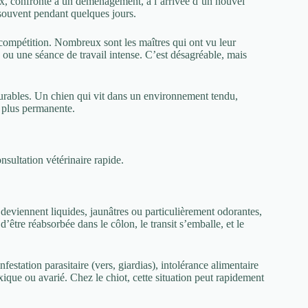
ieux, confronté à un déménagement, à l’arrivée d’un nouvel
 souvent pendant quelques jours.
 compétition. Nombreux sont les maîtres qui ont vu leur
 ou une séance de travail intense. C’est désagréable, mais
 durables. Un chien qui vit dans un environnement tendu,
e plus permanente.
nsultation vétérinaire rapide.
 deviennent liquides, jaunâtres ou particulièrement odorantes,
d’être réabsorbée dans le côlon, le transit s’emballe, et le
infestation parasitaire (vers, giardias), intolérance alimentaire
ique ou avarié. Chez le chiot, cette situation peut rapidement