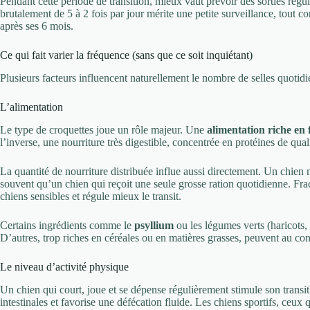
Pendant cette période de transition, mieux vaut prévoir des sorties régul
brutalement de 5 à 2 fois par jour mérite une petite surveillance, tout 
après ses 6 mois.
Ce qui fait varier la fréquence (sans que ce soit inquiétant)
Plusieurs facteurs influencent naturellement le nombre de selles quotid
L’alimentation
Le type de croquettes joue un rôle majeur. Une
alimentation riche en 
l’inverse, une nourriture très digestible, concentrée en protéines de qua
La quantité de nourriture distribuée influe aussi directement. Un chien 
souvent qu’un chien qui reçoit une seule grosse ration quotidienne. Fracti
chiens sensibles et régule mieux le transit.
Certains ingrédients comme le
psyllium
ou les légumes verts (haricots, 
D’autres, trop riches en céréales ou en matières grasses, peuvent au cont
Le niveau d’activité physique
Un chien qui court, joue et se dépense régulièrement stimule son transit
intestinales et favorise une défécation fluide. Les chiens sportifs, ceux 