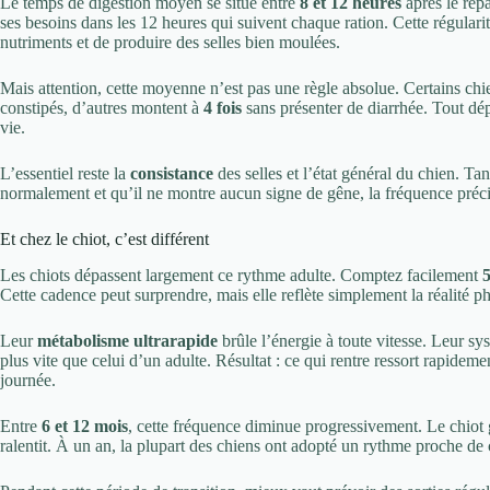
Le temps de digestion moyen se situe entre
8 et 12 heures
après le rep
ses besoins dans les 12 heures qui suivent chaque ration. Cette régulari
nutriments et de produire des selles bien moulées.
Mais attention, cette moyenne n’est pas une règle absolue. Certains chi
constipés, d’autres montent à
4 fois
sans présenter de diarrhée. Tout dé
vie.
L’essentiel reste la
consistance
des selles et l’état général du chien. T
normalement et qu’il ne montre aucun signe de gêne, la fréquence préc
Et chez le chiot, c’est différent
Les chiots dépassent largement ce rythme adulte. Comptez facilement
5
Cette cadence peut surprendre, mais elle reflète simplement la réalité 
Leur
métabolisme ultrarapide
brûle l’énergie à toute vitesse. Leur sy
plus vite que celui d’un adulte. Résultat : ce qui rentre ressort rapideme
journée.
Entre
6 et 12 mois
, cette fréquence diminue progressivement. Le chiot 
ralentit. À un an, la plupart des chiens ont adopté un rythme proche de 