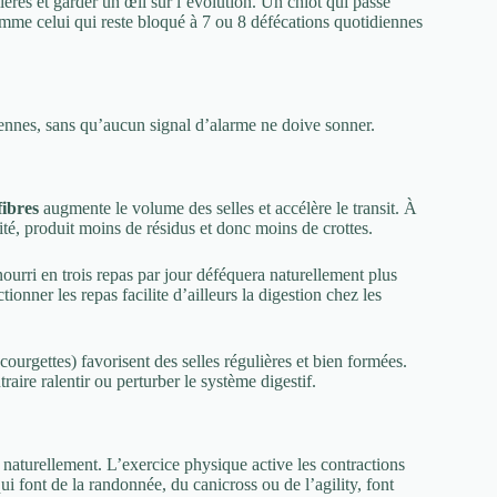
ières et garder un œil sur l’évolution. Un chiot qui passe
comme celui qui reste bloqué à 7 ou 8 défécations quotidiennes
iennes, sans qu’aucun signal d’alarme ne doive sonner.
fibres
augmente le volume des selles et accélère le transit. À
lité, produit moins de résidus et donc moins de crottes.
nourri en trois repas par jour déféquera naturellement plus
onner les repas facilite d’ailleurs la digestion chez les
courgettes) favorisent des selles régulières et bien formées.
raire ralentir ou perturber le système digestif.
 naturellement. L’exercice physique active les contractions
qui font de la randonnée, du canicross ou de l’agility, font