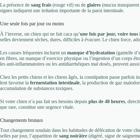
La présence de
sang frais
(rouge vif) ou de
glaires
(mucus transparent 
signes indiquent une irritation importante de la paroi intestinale.
Une seule fois par jour ou moins
À l’inverse, un chien qui ne fait caca qu’
une fois par jour, voire tous
selles deviennent sèches, dures, difficiles à évacuer. Le chien force, 
Les causes fréquentes incluent un
manque d’hydratation
(gamelle d’e
en fibres, un manque d’exercice physique ou l’ingestion d’un corps étr
les anti-inflammatoires ou les antidiarrhéiques mal dosés, peuvent aussi ra
Chez les petits chiens et les chiens âgés, la constipation passe parfois 
lent favorise la
fermentation intestinale
, la production de gaz malodor
accumulation de substances toxiques.
Si votre chien n’a pas fait ses besoins depuis
plus de 48 heures
, direct
que rare, constitue une urgence vitale.
Changements brutaux
Tout changement soudain dans les habitudes de défécation de votre chien
selles par jour, l’apparition de
sang noirâtre
(digéré, signe de saigneme