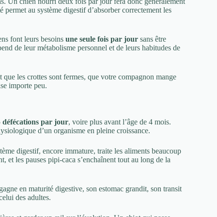
as. Un chien nourri deux fois par jour fera donc généralement
té permet au système digestif d’absorber correctement les
ens font leurs besoins
une seule fois par jour
sans être
pend de leur métabolisme personnel et de leurs habitudes de
ant que les crottes sont fermes, que votre compagnon mange
ise importe peu.
 défécations par jour
, voire plus avant l’âge de 4 mois.
physiologique d’un organisme en pleine croissance.
stème digestif, encore immature, traite les aliments beaucoup
nt, et les pauses pipi-caca s’enchaînent tout au long de la
gagne en maturité digestive, son estomac grandit, son transit
celui des adultes.