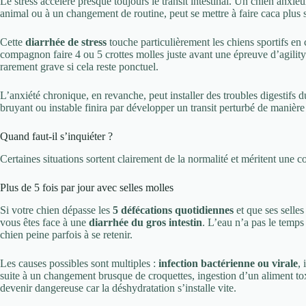
Le stress accélère presque toujours le transit intestinal. Un chien anx
animal ou à un changement de routine, peut se mettre à faire caca plus
Cette
diarrhée de stress
touche particulièrement les chiens sportifs en
compagnon faire 4 ou 5 crottes molles juste avant une épreuve d’agility
rarement grave si cela reste ponctuel.
L’anxiété chronique, en revanche, peut installer des troubles digestifs
bruyant ou instable finira par développer un transit perturbé de manièr
Quand faut-il s’inquiéter ?
Certaines situations sortent clairement de la normalité et méritent une co
Plus de 5 fois par jour avec selles molles
Si votre chien dépasse les
5 défécations quotidiennes
et que ses selles
vous êtes face à une
diarrhée du gros intestin
. L’eau n’a pas le temps 
chien peine parfois à se retenir.
Les causes possibles sont multiples :
infection bactérienne ou virale
, 
suite à un changement brusque de croquettes, ingestion d’un aliment tox
devenir dangereuse car la déshydratation s’installe vite.