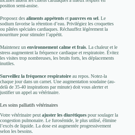
inclinés aident les chiens cardiaques à mieux respirer en
position semi-assise.
Proposez des
aliments appétents
et
pauvres en sel
. Le
sodium favorise la rétention d’eau. Privilégiez les croquettes
ou pâtées spéciales cardiaques. Réchauffez légèrement la
nourriture pour stimuler l’appétit.
Maintenez un
environnement calme et frais
. La chaleur et le
stress augmentent la fréquence cardiaque et respiratoire. Évitez
les visites trop nombreuses, les bruits forts, les déplacements
inutiles.
Surveillez la fréquence respiratoire
au repos. Notez-la
chaque jour dans un carnet. Une augmentation soudaine (au-
delà de 35-40 inspirations par minute) doit vous alerter et
justifier un appel au vétérinaire.
Les soins palliatifs vétérinaires
Votre vétérinaire peut
ajuster les diurétiques
pour soulager la
congestion pulmonaire. Le furosémide, le plus utilisé, élimine
l’excès de liquide. La dose est augmentée progressivement
selon les besoins.