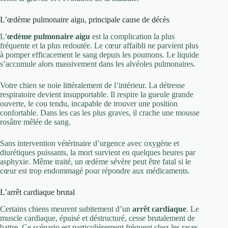
L’œdème pulmonaire aigu, principale cause de décès
L’
œdème pulmonaire aigu
est la complication la plus
fréquente et la plus redoutée. Le cœur affaibli ne parvient plus
à pomper efficacement le sang depuis les poumons. Le liquide
s’accumule alors massivement dans les alvéoles pulmonaires.
Votre chien se noie littéralement de l’intérieur. La détresse
respiratoire devient insupportable. Il respire la gueule grande
ouverte, le cou tendu, incapable de trouver une position
confortable. Dans les cas les plus graves, il crache une mousse
rosâtre mêlée de sang.
Sans intervention vétérinaire d’urgence avec oxygène et
diurétiques puissants, la mort survient en quelques heures par
asphyxie. Même traité, un œdème sévère peut être fatal si le
cœur est trop endommagé pour répondre aux médicaments.
L’arrêt cardiaque brutal
Certains chiens meurent subitement d’un
arrêt cardiaque
. Le
muscle cardiaque, épuisé et déstructuré, cesse brutalement de
battre. Ce scénario est particulièrement fréquent chez les races