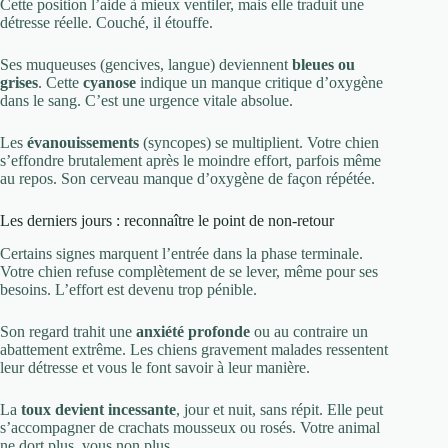
Cette position l’aide à mieux ventiler, mais elle traduit une
détresse réelle. Couché, il étouffe.
Ses muqueuses (gencives, langue) deviennent
bleues ou
grises
. Cette
cyanose
indique un manque critique d’oxygène
dans le sang. C’est une urgence vitale absolue.
Les
évanouissements
(syncopes) se multiplient. Votre chien
s’effondre brutalement après le moindre effort, parfois même
au repos. Son cerveau manque d’oxygène de façon répétée.
Les derniers jours : reconnaître le point de non-retour
Certains signes marquent l’entrée dans la phase terminale.
Votre chien refuse complètement de se lever, même pour ses
besoins. L’effort est devenu trop pénible.
Son regard trahit une
anxiété profonde
ou au contraire un
abattement extrême. Les chiens gravement malades ressentent
leur détresse et vous le font savoir à leur manière.
La
toux devient incessante
, jour et nuit, sans répit. Elle peut
s’accompagner de crachats mousseux ou rosés. Votre animal
ne dort plus, vous non plus.