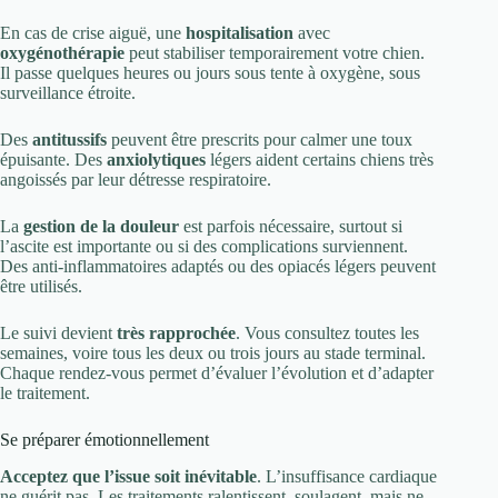
En cas de crise aiguë, une
hospitalisation
avec
oxygénothérapie
peut stabiliser temporairement votre chien.
Il passe quelques heures ou jours sous tente à oxygène, sous
surveillance étroite.
Des
antitussifs
peuvent être prescrits pour calmer une toux
épuisante. Des
anxiolytiques
légers aident certains chiens très
angoissés par leur détresse respiratoire.
La
gestion de la douleur
est parfois nécessaire, surtout si
l’ascite est importante ou si des complications surviennent.
Des anti-inflammatoires adaptés ou des opiacés légers peuvent
être utilisés.
Le suivi devient
très rapprochée
. Vous consultez toutes les
semaines, voire tous les deux ou trois jours au stade terminal.
Chaque rendez-vous permet d’évaluer l’évolution et d’adapter
le traitement.
Se préparer émotionnellement
Acceptez que l’issue soit inévitable
. L’insuffisance cardiaque
ne guérit pas. Les traitements ralentissent, soulagent, mais ne