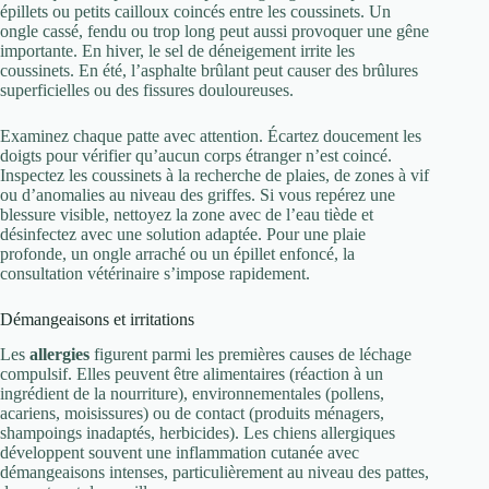
épillets ou petits cailloux coincés entre les coussinets. Un
ongle cassé, fendu ou trop long peut aussi provoquer une gêne
importante. En hiver, le sel de déneigement irrite les
coussinets. En été, l’asphalte brûlant peut causer des brûlures
superficielles ou des fissures douloureuses.
Examinez chaque patte avec attention. Écartez doucement les
doigts pour vérifier qu’aucun corps étranger n’est coincé.
Inspectez les coussinets à la recherche de plaies, de zones à vif
ou d’anomalies au niveau des griffes. Si vous repérez une
blessure visible, nettoyez la zone avec de l’eau tiède et
désinfectez avec une solution adaptée. Pour une plaie
profonde, un ongle arraché ou un épillet enfoncé, la
consultation vétérinaire s’impose rapidement.
Démangeaisons et irritations
Les
allergies
figurent parmi les premières causes de léchage
compulsif. Elles peuvent être alimentaires (réaction à un
ingrédient de la nourriture), environnementales (pollens,
acariens, moisissures) ou de contact (produits ménagers,
shampoings inadaptés, herbicides). Les chiens allergiques
développent souvent une inflammation cutanée avec
démangeaisons intenses, particulièrement au niveau des pattes,