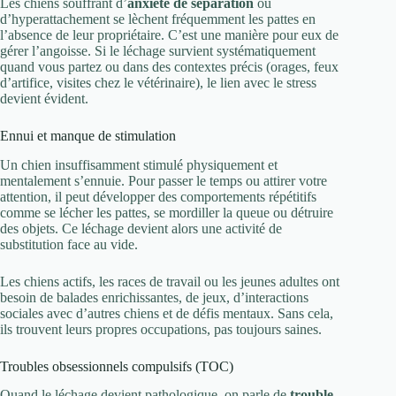
Les chiens souffrant d’
anxiété de séparation
ou
d’hyperattachement se lèchent fréquemment les pattes en
l’absence de leur propriétaire. C’est une manière pour eux de
gérer l’angoisse. Si le léchage survient systématiquement
quand vous partez ou dans des contextes précis (orages, feux
d’artifice, visites chez le vétérinaire), le lien avec le stress
devient évident.
Ennui et manque de stimulation
Un chien insuffisamment stimulé physiquement et
mentalement s’ennuie. Pour passer le temps ou attirer votre
attention, il peut développer des comportements répétitifs
comme se lécher les pattes, se mordiller la queue ou détruire
des objets. Ce léchage devient alors une activité de
substitution face au vide.
Les chiens actifs, les races de travail ou les jeunes adultes ont
besoin de balades enrichissantes, de jeux, d’interactions
sociales avec d’autres chiens et de défis mentaux. Sans cela,
ils trouvent leurs propres occupations, pas toujours saines.
Troubles obsessionnels compulsifs (TOC)
Quand le léchage devient pathologique, on parle de
trouble