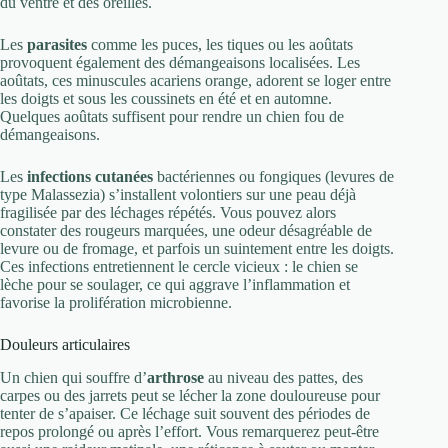
du ventre et des oreilles.
Les
parasites
comme les puces, les tiques ou les aoûtats
provoquent également des démangeaisons localisées. Les
aoûtats, ces minuscules acariens orange, adorent se loger entre
les doigts et sous les coussinets en été et en automne.
Quelques aoûtats suffisent pour rendre un chien fou de
démangeaisons.
Les
infections cutanées
bactériennes ou fongiques (levures de
type Malassezia) s’installent volontiers sur une peau déjà
fragilisée par des léchages répétés. Vous pouvez alors
constater des rougeurs marquées, une odeur désagréable de
levure ou de fromage, et parfois un suintement entre les doigts.
Ces infections entretiennent le cercle vicieux : le chien se
lèche pour se soulager, ce qui aggrave l’inflammation et
favorise la prolifération microbienne.
Douleurs articulaires
Un chien qui souffre d’
arthrose
au niveau des pattes, des
carpes ou des jarrets peut se lécher la zone douloureuse pour
tenter de s’apaiser. Ce léchage suit souvent des périodes de
repos prolongé ou après l’effort. Vous remarquerez peut-être