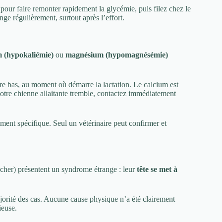
pour faire remonter rapidement la glycémie, puis filez chez le
nge régulièrement, surtout après l’effort.
m (hypokaliémie)
ou
magnésium (hypomagnésémie)
re bas, au moment où démarre la lactation. Le calcium est
 votre chienne allaitante tremble, contactez immédiatement
ment spécifique. Seul un vétérinaire peut confirmer et
cher) présentent un syndrome étrange : leur
tête se met à
orité des cas. Aucune cause physique n’a été clairement
ieuse.