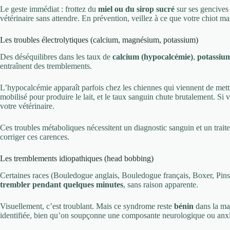
Le geste immédiat : frottez du
miel ou du sirop sucré
sur ses gencives 
vétérinaire sans attendre. En prévention, veillez à ce que votre chiot ma
Les troubles électrolytiques (calcium, magnésium, potassium)
Des déséquilibres dans les taux de
calcium (hypocalcémie)
,
potassiu
entraînent des tremblements.
L’hypocalcémie apparaît parfois chez les chiennes qui viennent de mett
mobilisé pour produire le lait, et le taux sanguin chute brutalement. Si
votre vétérinaire.
Ces troubles métaboliques nécessitent un diagnostic sanguin et un traite
corriger ces carences.
Les tremblements idiopathiques (head bobbing)
Certaines races (Bouledogue anglais, Bouledogue français, Boxer, Pins
trembler pendant quelques minutes
, sans raison apparente.
Visuellement, c’est troublant. Mais ce syndrome reste
bénin
dans la maj
identifiée, bien qu’on soupçonne une composante neurologique ou anx