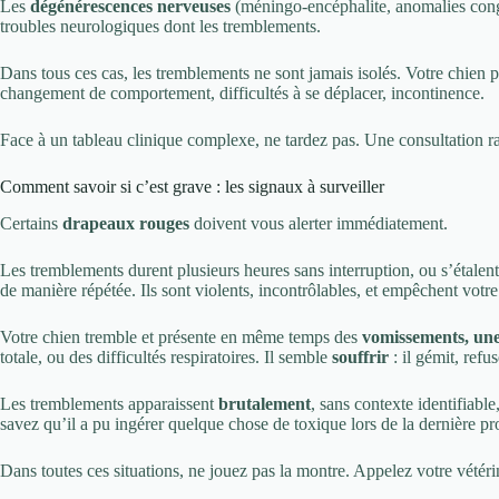
Les
dégénérescences nerveuses
(méningo-encéphalite, anomalies cong
troubles neurologiques dont les tremblements.
Dans tous ces cas, les tremblements ne sont jamais isolés. Votre chien p
changement de comportement, difficultés à se déplacer, incontinence.
Face à un tableau clinique complexe, ne tardez pas. Une consultation ra
Comment savoir si c’est grave : les signaux à surveiller
Certains
drapeaux rouges
doivent vous alerter immédiatement.
Les tremblements durent plusieurs heures sans interruption, ou s’étalent 
de manière répétée. Ils sont violents, incontrôlables, et empêchent vot
Votre chien tremble et présente en même temps des
vomissements, une
totale, ou des difficultés respiratoires. Il semble
souffrir
: il gémit, ref
Les tremblements apparaissent
brutalement
, sans contexte identifiabl
savez qu’il a pu ingérer quelque chose de toxique lors de la dernière 
Dans toutes ces situations, ne jouez pas la montre. Appelez votre vétéri