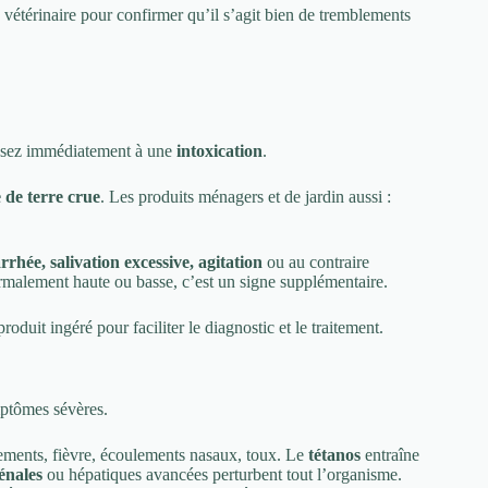
e vétérinaire pour confirmer qu’il s’agit bien de tremblements
ensez immédiatement à une
intoxication
.
 de terre crue
. Les produits ménagers et de jardin aussi :
rhée, salivation excessive, agitation
ou au contraire
anormalement haute ou basse, c’est un signe supplémentaire.
oduit ingéré pour faciliter le diagnostic et le traitement.
mptômes sévères.
ements, fièvre, écoulements nasaux, toux. Le
tétanos
entraîne
énales
ou hépatiques avancées perturbent tout l’organisme.