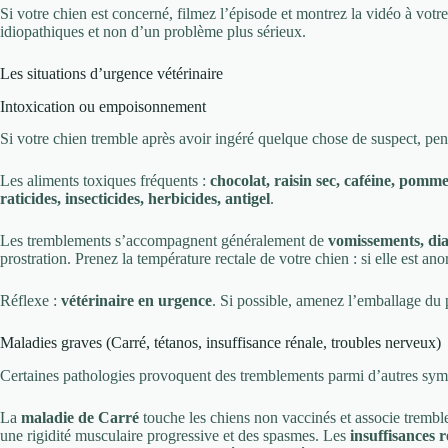
Si votre chien est concerné, filmez l’épisode et montrez la vidéo à votr
idiopathiques et non d’un problème plus sérieux.
Les situations d’urgence vétérinaire
Intoxication ou empoisonnement
Si votre chien tremble après avoir ingéré quelque chose de suspect, p
Les aliments toxiques fréquents :
chocolat, raisin sec, caféine, pomme
raticides, insecticides, herbicides, antigel
.
Les tremblements s’accompagnent généralement de
vomissements, diar
prostration. Prenez la température rectale de votre chien : si elle est 
Réflexe :
vétérinaire en urgence
. Si possible, amenez l’emballage du pr
Maladies graves (Carré, tétanos, insuffisance rénale, troubles nerveux)
Certaines pathologies provoquent des tremblements parmi d’autres sy
La
maladie de Carré
touche les chiens non vaccinés et associe trembl
une rigidité musculaire progressive et des spasmes. Les
insuffisances r