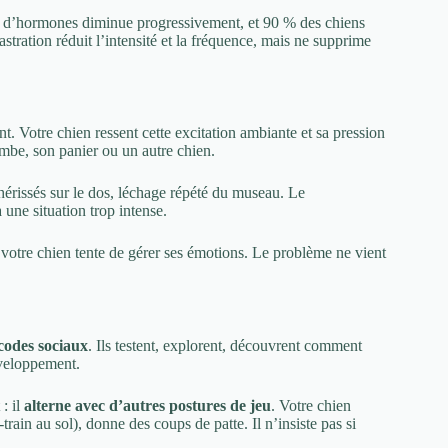
n d’hormones diminue progressivement, et 90 % des chiens
astration réduit l’intensité et la fréquence, mais ne supprime
. Votre chien ressent cette excitation ambiante et sa pression
 jambe, son panier ou un autre chien.
 hérissés sur le dos, léchage répété du museau. Le
une situation trop intense.
 votre chien tente de gérer ses émotions. Le problème ne vient
codes sociaux
. Ils testent, explorent, découvrent comment
éveloppement.
: il
alterne avec d’autres postures de jeu
. Votre chien
t-train au sol), donne des coups de patte. Il n’insiste pas si