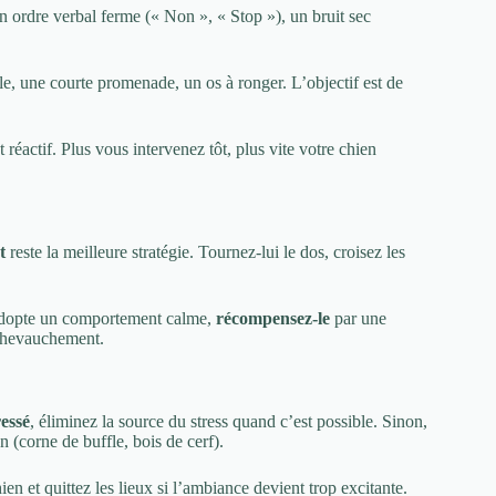
 Un ordre verbal ferme (« Non », « Stop »), un bruit sec
le, une courte promenade, un os à ronger. L’objectif est de
 réactif. Plus vous intervenez tôt, plus vite votre chien
t
reste la meilleure stratégie. Tournez-lui le dos, croisez les
t adopte un comportement calme,
récompensez-le
par une
 chevauchement.
ressé
, éliminez la source du stress quand c’est possible. Sinon,
 (corne de buffle, bois de cerf).
ien et quittez les lieux si l’ambiance devient trop excitante.