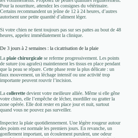
les vomissements. Proposez de petites quantités régulièrement.
Pour la nourriture, attendez les consignes du vétérinaire.
Certains recommandent un jeûne de 12 à 24 heures, d’autres
autorisent une petite quantité d’aliment léger.
Si votre chien ne tient toujours pas sur ses pattes au bout de 48
heures, appelez immédiatement la clinique.
De 3 jours à 2 semaines : la cicatrisation de la plaie
La
plaie chirurgicale
se referme progressivement. Les points
de suture (ou agrafes) maintiennent les tissus en place pendant
que la peau se répare. Cette phase reste la plus délicate : un
faux mouvement, un léchage intensif ou une activité trop
importante peuvent rouvrir l’incision.
La
collerette
devient votre meilleure alliée. Même si elle gêne
votre chien, elle l’empêche de lécher, mordiller ou gratter la
zone opérée. Elle doit rester en place jour et nuit, surtout
quand vous ne pouvez pas surveiller.
Inspectez la plaie quotidiennement. Une légère rougeur autour
des points est normale les premiers jours. En revanche, un
gonflement important, un écoulement purulent, une odeur