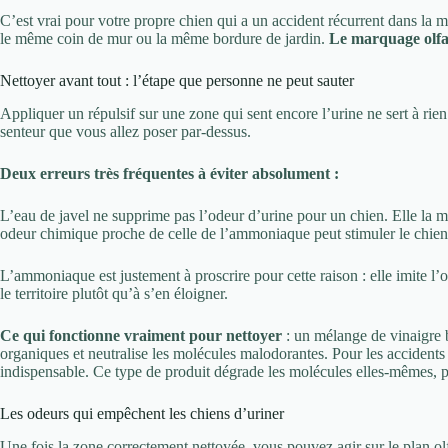
C’est vrai pour votre propre chien qui a un accident récurrent dans la 
le même coin de mur ou la même bordure de jardin.
Le marquage olfac
Nettoyer avant tout : l’étape que personne ne peut sauter
Appliquer un répulsif sur une zone qui sent encore l’urine ne sert à rien
senteur que vous allez poser par-dessus.
Deux erreurs très fréquentes à éviter absolument :
L’eau de javel ne supprime pas l’odeur d’urine pour un chien. Elle la m
odeur chimique proche de celle de l’ammoniaque peut stimuler le chien 
L’ammoniaque est justement à proscrire pour cette raison : elle imite l’o
le territoire plutôt qu’à s’en éloigner.
Ce qui fonctionne vraiment pour nettoyer
: un mélange de vinaigre b
organiques et neutralise les molécules malodorantes. Pour les accidents
indispensable. Ce type de produit dégrade les molécules elles-mêmes, p
Les odeurs qui empêchent les chiens d’uriner
Une fois la zone correctement nettoyée, vous pouvez agir sur le plan olf