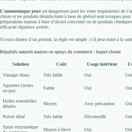
L’ammoniaque pure
est dangereuse pour les voies respiratoires de l
chlore et les produits désinfectants à base de phénol sont toxiques pour l
préparations maison à base d’alcool concentré ou de produits chimiques
efficacité répulsive avérée.
Si vous doutez d’un produit, la règle est simple : s’il peut nuire à la san
Répulsifs naturels maison ou sprays du commerce : lequel choisir
Solution
Coût
Usage intérieur
Us
Vinaigre blanc
Très faible
Oui
Ou
Agrumes (zestes
Faible
Oui
Ou
ou jus)
Huiles essentielles
Moyen
Avec précaution
Ou
diluées
Poivre dilué
Très faible
Déconseillé
Ou
Spray enzymatique
Moyen à élevé
Oui
Ou