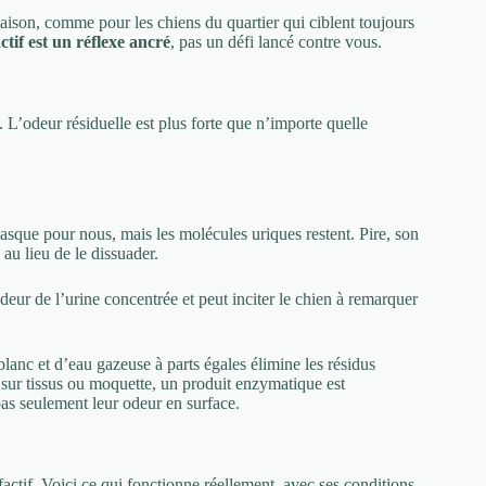
maison, comme pour les chiens du quartier qui ciblent toujours
tif est un réflexe ancré
, pas un défi lancé contre vous.
. L’odeur résiduelle est plus forte que n’importe quelle
asque pour nous, mais les molécules uriques restent. Pire, son
au lieu de le dissuader.
deur de l’urine concentrée et peut inciter le chien à remarquer
lanc et d’eau gazeuse à parts égales élimine les résidus
 sur tissus ou moquette, un produit enzymatique est
as seulement leur odeur en surface.
actif. Voici ce qui fonctionne réellement, avec ses conditions