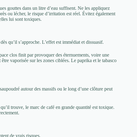
ues gouttes dans un litre d’eau suffisent. Ne les appliquez
rès ou lécher, le risque d’irritation est réel. Évitez également
elles lui sont toxiques.
ès qu’il s’approche. L’effet est immédiat et dissuasif.
space clos finit par provoquer des éternuements, voire une
 être vaporisée sur les zones ciblées. Le paprika et le tabasco
 saupoudré autour des massifs ou le long d’une clôture peut
 qu’il trouve, le marc de café en grande quantité est toxique.
rectement.
ntent de vrais risques.