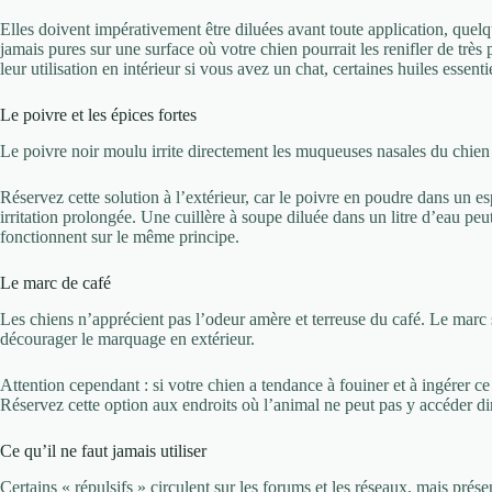
Elles doivent impérativement être diluées avant toute application, quelq
jamais pures sur une surface où votre chien pourrait les renifler de très p
leur utilisation en intérieur si vous avez un chat, certaines huiles essenti
Le poivre et les épices fortes
Le poivre noir moulu irrite directement les muqueuses nasales du chien d
Réservez cette solution à l’extérieur, car le poivre en poudre dans un e
irritation prolongée. Une cuillère à soupe diluée dans un litre d’eau peut
fonctionnent sur le même principe.
Le marc de café
Les chiens n’apprécient pas l’odeur amère et terreuse du café. Le marc
décourager le marquage en extérieur.
Attention cependant : si votre chien a tendance à fouiner et à ingérer ce
Réservez cette option aux endroits où l’animal ne peut pas y accéder di
Ce qu’il ne faut jamais utiliser
Certains « répulsifs » circulent sur les forums et les réseaux, mais prése